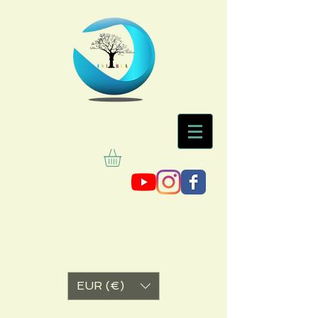
EUR (€)