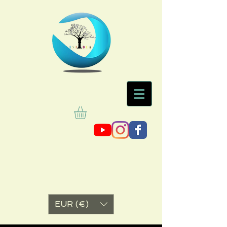
EUR (€)