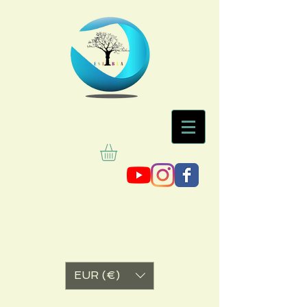
EUR (€)