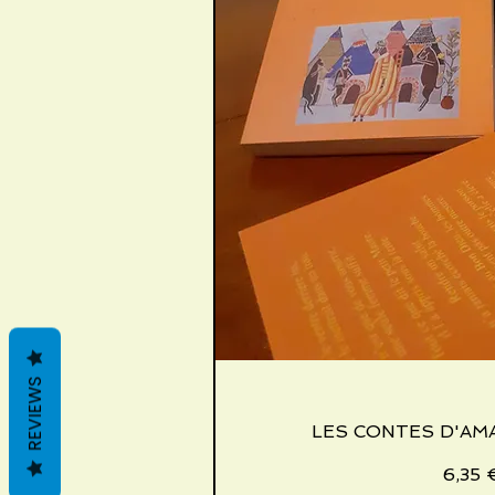
REVIEWS
LES CONTES D'A
Schnellans
Preis
6,35 