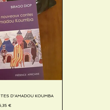
NTES D'AMADOU KOUMBA
nellansicht
Preis
6,35 €