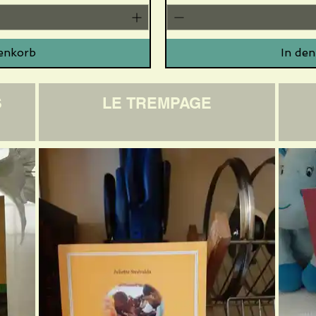
enkorb
In de
S
LE TREMPAGE