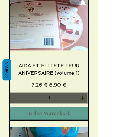
REVIEWS
AIDA ET ELI FETE LEUR
ANIVERSAIRE (volume 1)
Standardpreis
Sale-Preis
7,26 €
6,90 €
In den Warenkorb