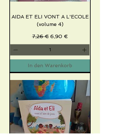
AIDA ET ELI VONT A L'ECOLE
(volume 4)
Standardpreis
Sale-Preis
7,26 €
6,90 €
In den Warenkorb