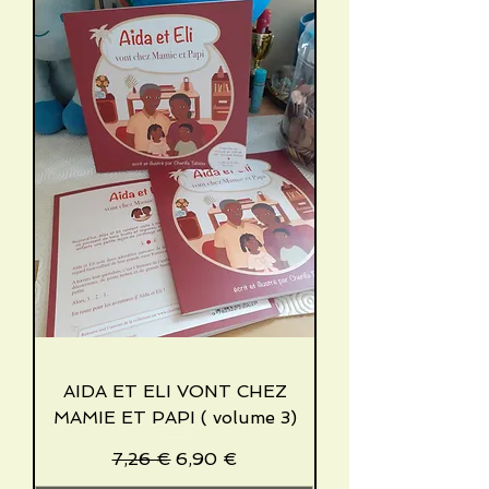
AIDA ET ELI VONT CHEZ
MAMIE ET PAPI ( volume 3)
Standardpreis
Sale-Preis
7,26 €
6,90 €