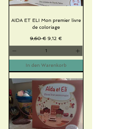
AIDA ET ELI Mon premier livre
de coloriage
Standardpreis
Sale-Preis
9,60 €
9,12 €
In den Warenkorb