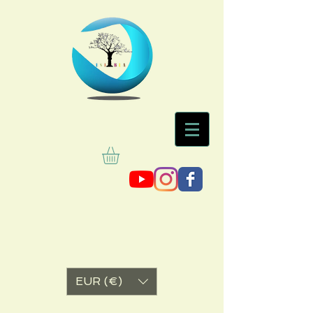
EUR (€)