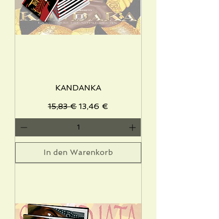
KANDANKA
Standardpreis
Sale-Preis
15,83 €
13,46 €
In den Warenkorb