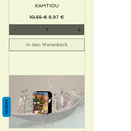
KAMTIOU
Standardpreis
Sale-Preis
10,55 €
8,97 €
In den Warenkorb
REVIEWS