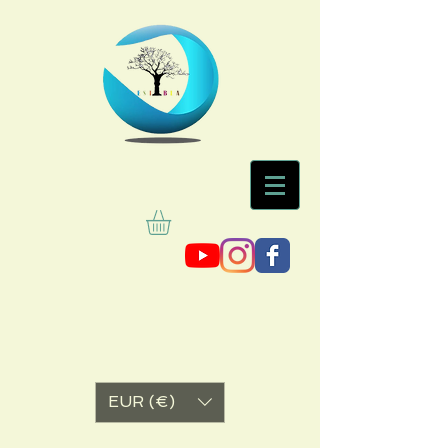
EUR (€)