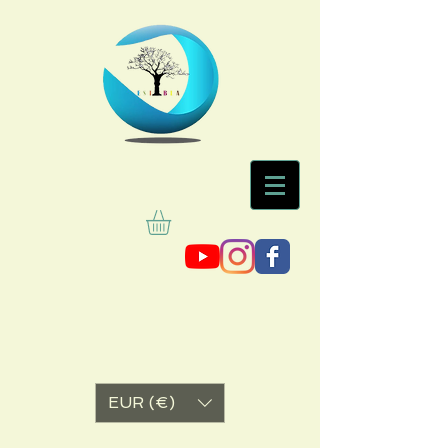
EUR (€)