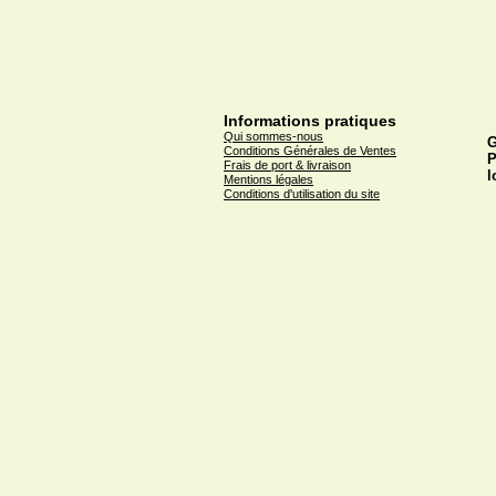
Informations pratiques
Qui sommes-nous
G
Conditions Générales de Ventes
P
Frais de port & livraison
l
Mentions légales
Conditions d'utilisation du site