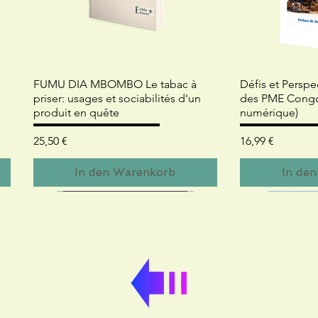
Schnellansicht
Schn
FUMU DIA MBOMBO Le tabac à
Défis et Perspe
priser: usages et sociabilités d'un
des PME Congol
produit en quête
numérique)
Preis
Preis
25,50 €
16,99 €
In den Warenkorb
In de