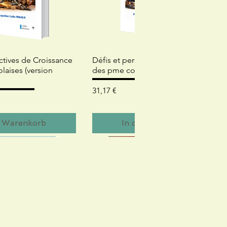
ellansicht
Schnellansicht
ctives de Croissance
Défis et perspectives de croissance
aises (version
des pme congolaises
Preis
31,17 €
n Warenkorb
In den Warenkorb