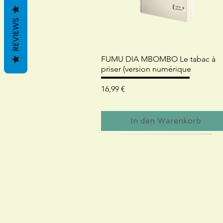
REVIEWS
Schnellansicht
FUMU DIA MBOMBO Le tabac à
priser (version numérique
Preis
16,99 €
In den Warenkorb