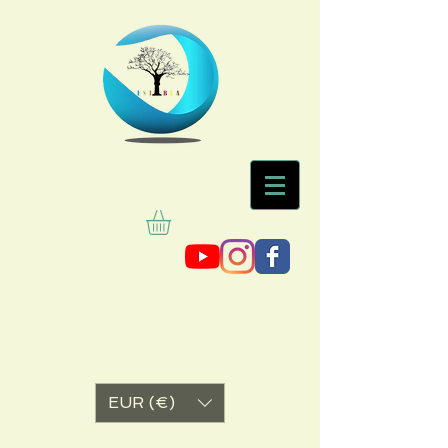
EUR (€)