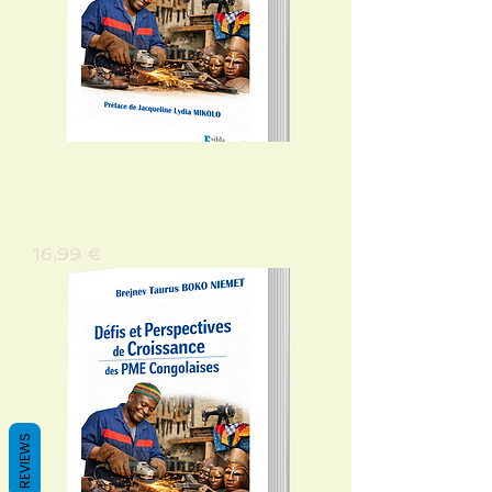
Défis et Perspectives de
Croissance des PME Congolaises
(version numérique)
Preis
16,99 €
REVIEWS