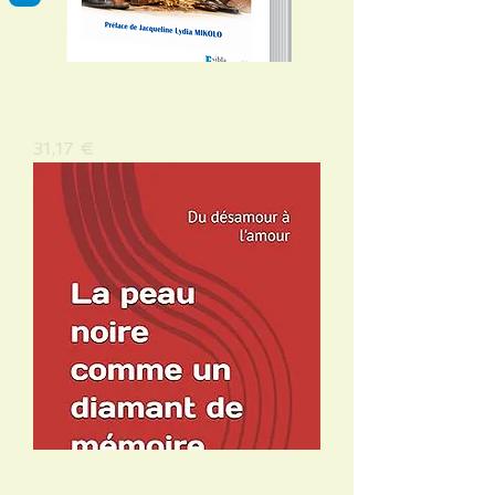
Défis et perspectives de
croissance des pme congolaises
Preis
31,17 €
La peau noire comme un