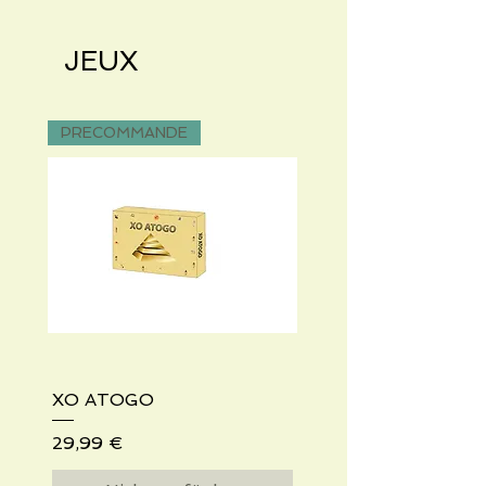
JEUX
PRECOMMANDE
XO ATOGO
Preis
29,99 €