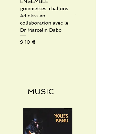
ENSEMBLE
TABLE BASSE EN
gommettes +ballons
FORME D'AFRIQUE
Adinkra en
Preis
50,00 €
collaboration avec le
Dr Marcelin Dabo
Preis
9,10 €
MUSIC