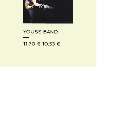
YOUSS BAND
Standardpreis
Sale-Preis
11,70 €
10,53 €
Haut de page