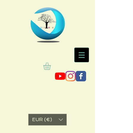
EUR (€)