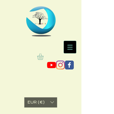
EUR (€)