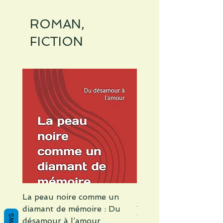
ROMAN,
FICTION
La peau noire comme un
L'INTINERAIRE AB
diamant de mémoire : Du
Preis
11,95 €
désamour à l’amour