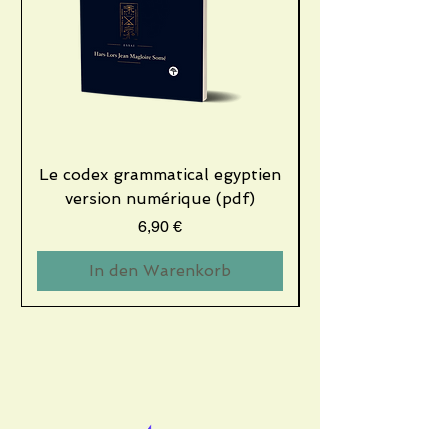
Le codex grammatical egyptien
version numérique (pdf)
Preis
6,90 €
In den Warenkorb