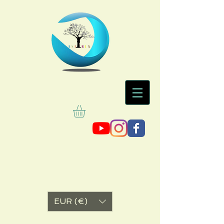
EUR (€)